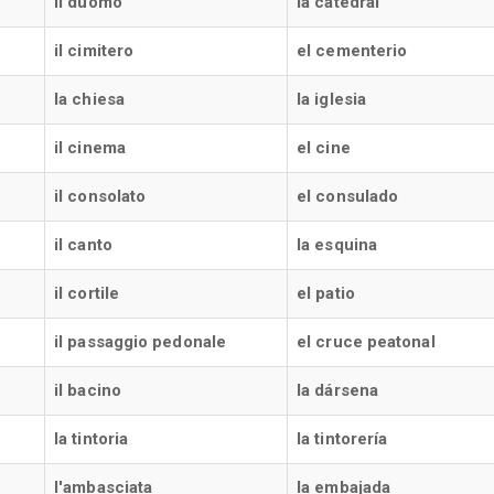
il duomo
la catedral
il cimitero
el cementerio
la chiesa
la iglesia
il cinema
el cine
il consolato
el consulado
il canto
la esquina
il cortile
el patio
il passaggio pedonale
el cruce peatonal
il bacino
la dársena
la tintoria
la tintorería
l'ambasciata
la embajada