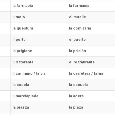
la farmacia
la farmacia
il molo
el muelle
la questura
la comisaría
il porto
el puerto
la prigione
la prisión
il ristorante
el restaurante
il cammino / la via
la carretera / la vía
la scuola
la escuela
il marciapiede
la acera
la piazza
la plaza