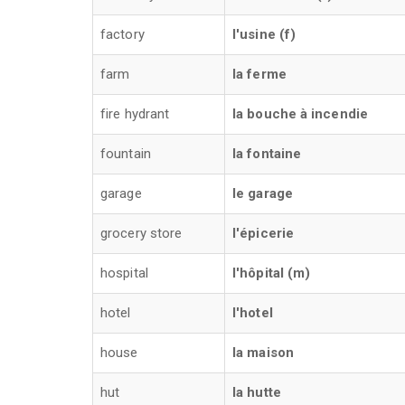
factory
l'usine (f)
farm
la ferme
fire hydrant
la bouche à incendie
fountain
la fontaine
garage
le garage
grocery store
l'épicerie
hospital
l'hôpital (m)
hotel
l'hotel
house
la maison
hut
la hutte