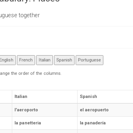
tuguese together
English
French
Italian
Spanish
Portuguese
 change the order of the columns.
Italian
Spanish
l'aeroporto
el aeropuerto
la panetteria
la panadería