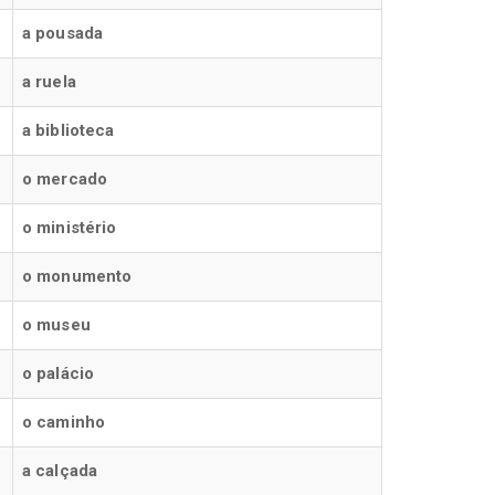
a pousada
a ruela
a biblioteca
o mercado
o ministério
o monumento
o museu
o palácio
o caminho
a calçada