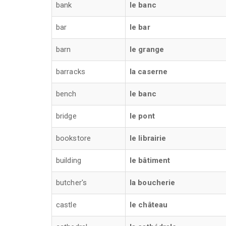
bank
le banc
bar
le bar
barn
le grange
barracks
la caserne
bench
le banc
bridge
le pont
bookstore
le librairie
building
le bâtiment
butcher's
la boucherie
castle
le château