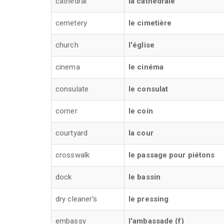
cathedral
la cathédrale
cemetery
le cimetière
church
l'église
cinema
le cinéma
consulate
le consulat
corner
le coin
courtyard
la cour
crosswalk
le passage pour piétons
dock
le bassin
dry cleaner's
le pressing
embassy
l'ambassade (f)