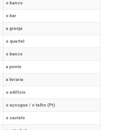
o banco
o bar
a granja
o quartel
o banco
a ponte
a livraria
o edifício
o açougue / o talho (Pt)
o castelo