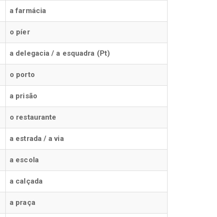
a farmácia
o píer
a delegacia / a esquadra (Pt)
o porto
a prisão
o restaurante
a estrada / a via
a escola
a calçada
a praça